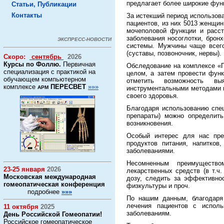
предлагает более широкие функ
Статьи, Публикации
Контакты
За истекший период использо
пациентов, из них 5013 женщи
мочеполовой функции и расст
заболевания носоглотки, брон
ЭКСПРЕСС-НОВОСТИ
системы. Мужчины чаще всего
(суставы, позвоночник, нервы).
Скоро:
сентябрь
2026
Курсы по Фоллю.
Первичная
Обследование на комплексе «П
специализация с практикой на
целом, а затем провести фун
обучающем компьютерном
отметить возможность вы
комплексе
ПЕРЕСВЕТ
»»»
АРМ
инструментальными методами и
своего здоровья.
Благодаря использованию спец
препараты) можно определить
возникновения.
Особый интерес для нас пре
продуктов питания, напитков
заболеваниями.
Несомненным преимущество
23-25 января
2026
лекарственных средств (в т.ч.
Московская международная
дозу, следить за эффективно
гомеопатическая конференция
физкультуры и проч.
подробнее
»»»
По нашим данным, благодаря 
лечения пациентов с испол
11 октября
2025
заболеваниям.
День Российской Гомеопатии!
Российское гомеопатическое