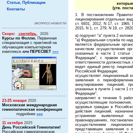
Статьи, Публикации
которые
(утв. пост
Контакты
1. В постановлении Правите
лицензирования отдельных видо
ст. 6931; 2012, N 17, ст. 1965; 
ЭКСПРЕСС-НОВОСТИ
2015, N 1, ст. 279; N 19, ст. 2820
Скоро:
сентябрь
2026
а) подпункт "а" пункта 2 изло
Курсы по Фоллю.
Первичная
"а) Федеральная служба по над
специализация с практикой на
является федеральным органо
обучающем компьютерном
качеством осуществления орг
комплексе
ПЕРЕСВЕТ
»»»
АРМ
указанных в части 1 статьи 
Федерации", с правом напра
ответственности должностных 
ведет единый реестр лицензий
Российской Федерации;
осуществляет лицензионный к
заявления о переоформлени
аннулированию лицензий, пр
указанных в пункте 1 части 1 
Федерации";
направляет в течение 5 рабо
23-25 января
2026
осуществляющие полномочия, у
Московская международная
здоровья граждан в Российск
гомеопатическая конференция
действия лицензий, назначен
подробнее
»»»
устранении выявленных на
правонарушениях, постановлен
11 октября
2025
осуществлением лицензион
День Российской Гомеопатии!
представивших заявления о 
Российское гомеопатическое