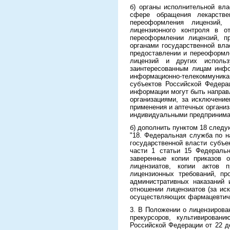
б) органы исполнительной вл
сфере обращения лекарстве
переоформления лицензий, 
лицензионного контроля в о
переоформлении лицензий, п
органами государственной вл
предоставлении и переоформл
лицензий и других использ
заинтересованным лицам инфо
информационно-телекоммуникац
субъектов Российской Федера
информации могут быть направ
организациями, за исключени
применения и аптечных органи
индивидуальными предпринима
б) дополнить пунктом 18 след
"18. Федеральная служба по н
государственной власти субъе
части 1 статьи 15 Федеральн
заверенные копии приказов о
лицензиатов, копии актов 
лицензионных требований, пр
административных наказаний 
отношении лицензиатов (за ис
осуществляющих фармацевтичес
3. В Положении о лицензирова
прекурсоров, культивирован
Российской Федерации от 22 де