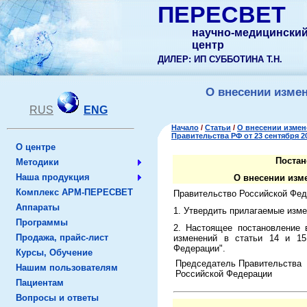
ПЕРЕСВЕТ
научно-медицински
центр
ДИЛЕР: ИП СУББОТИНА Т.Н.
О внесении изме
RUS
ENG
Начало
/
Статьи
/
О внесении измен
Правительства РФ от 23 сентября 20
О центре
Постан
Методики
Наша продукция
О внесении изм
Комплекс АРМ-ПЕРЕСВЕТ
Правительство Российской Фед
Аппараты
1. Утвердить прилагаемые изме
Программы
2. Настоящее постановление 
Продажа, прайс-лист
изменений в статьи 14 и 15
Федерации".
Курсы, Обучение
Председатель Правительства
Нашим пользователям
Российской Федерации
Пациентам
Вопросы и ответы