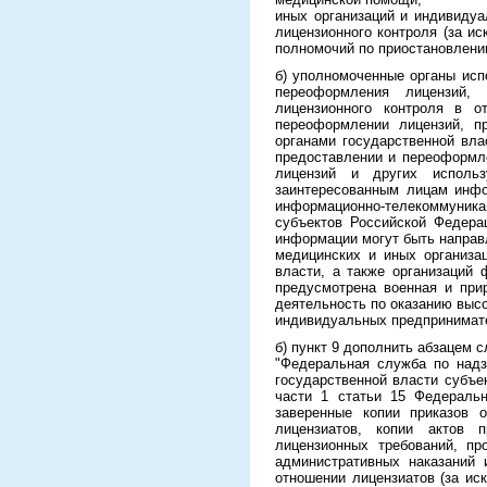
иных организаций и индивиду
лицензионного контроля (за и
полномочий по приостановлени
б) уполномоченные органы исп
переоформления лицензий, 
лицензионного контроля в о
переоформлении лицензий, п
органами государственной вл
предоставлении и переоформл
лицензий и других использ
заинтересованным лицам инфо
информационно-телекоммуникац
субъектов Российской Федера
информации могут быть направ
медицинских и иных организа
власти, а также организаций
предусмотрена военная и при
деятельность по оказанию выс
индивидуальных предпринимате
б) пункт 9 дополнить абзацем
"Федеральная служба по надз
государственной власти субъе
части 1 статьи 15 Федеральн
заверенные копии приказов о
лицензиатов, копии актов 
лицензионных требований, пр
административных наказаний 
отношении лицензиатов (за ис