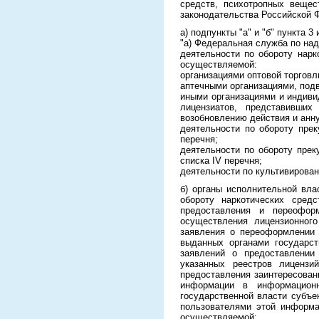
средств, психотропных вещес
законодательства Российской Фед
а) подпункты "а" и "б" пункта 
"а) Федеральная служба по над
деятельности по обороту нарко
осуществляемой:
организациями оптовой торгов
аптечными организациями, под
иными организациями и индиви
лицензиатов, представивших
возобновлению действия и анн
деятельности по обороту прек
перечня;
деятельности по обороту прек
списка IV перечня;
деятельности по культивирова
б) органы исполнительной вла
обороту наркотических сред
предоставления и переоформ
осуществления лицензионного
заявления о переоформлении 
выданных органами государст
заявлений о предоставлении
указанных реестров лицензи
предоставления заинтересова
информации в информационн
государственной власти субъе
пользователями этой информа
осуществляемой: