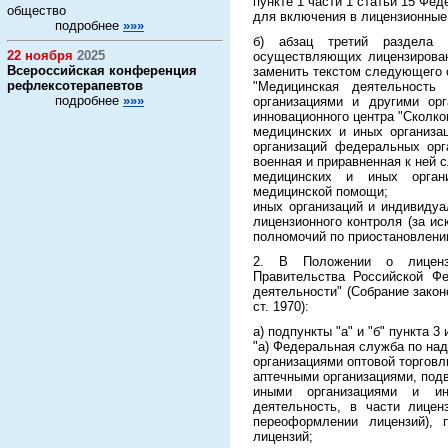
пункте 1 части 1 статьи 15 Фе
общество
для включения в лицензионные 
подробнее
»»»
б) абзац третий раздела "
22 ноября
2025
осуществляющих лицензирован
Всероссийская конференция
заменить текстом следующего 
рефлексотерапевтов
"Медицинская деятельность
подробнее
»»»
организациями и другими ор
инновационного центра "Сколков
медицинских и иных организа
организаций федеральных орг
военная и приравненная к ней 
медицинских и иных органи
медицинской помощи;
иных организаций и индивиду
лицензионного контроля (за и
полномочий по приостановлени
2. В Положении о лицензи
Правительства Российской Фе
деятельности" (Собрание законо
ст. 1970):
а) подпункты "а" и "б" пункта 
"а) Федеральная служба по над
организациями оптовой торгов
аптечными организациями, под
иными организациями и ин
деятельность, в части лицен
переоформлении лицензий), 
лицензий;