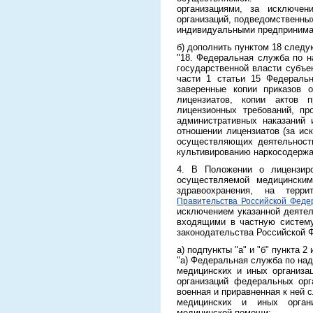
организациями, за исключен
организаций, подведомственны
индивидуальными предпринима
б) дополнить пунктом 18 след
"18. Федеральная служба по н
государственной власти субъе
части 1 статьи 15 Федеральн
заверенные копии приказов о
лицензиатов, копии актов 
лицензионных требований, пр
административных наказаний 
отношении лицензиатов (за ис
осуществляющих деятельность
культивированию наркосодержа
4. В Положении о лицензиро
осуществляемой медицинским
здравоохранения, на терри
Правительства Российской Феде
исключением указанной деятел
входящими в частную систему 
законодательства Российской Фед
а) подпункты "а" и "б" пункта 
"а) Федеральная служба по над
медицинских и иных организа
организаций федеральных орг
военная и приравненная к ней 
медицинских и иных органи
медицинской помощи;